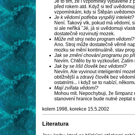
Je to tím, že i vzpomínky vybavené z
před rokem atd. Když si teď uvědomuj
vzpomínkám, kdy si Štěpán uvědomov
Je k vědomí potřeba vyspělý intelekt?
Není. Takový vlk, pokud má vědomí, si
si ale neříká "Jé, já si uvědomuji vla
dostatečně rozvinutý mozek.
Může mít stroj nebo program vědomí?
Ano. Stroj může dostatečně věrně nap
mozku se mění kontinuálně, stav prog
Jak se změní chování programu po př
Nevím. Chtělo by to vyzkoušet. Zatím 
Jak by se lišil člověk bez vědomí?
Nevím. Ale vyvinout inteligentní moze
obtížnější a zdravý člověk bez vědom
ostatními... i když se to nabízí, něko
Mají zvířata vědomí?
Mohou mít. Nepochybuji, že šimpanz n
stanovení hranice bude nutné zeptat s
kolem 1998, korekce 15.5.2002
Literatura