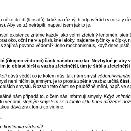
několik lidí (filosofů), když na různých odpovědích vznikaly růz
). Aby se už netrápili, napsal jsem jak to je.
stní existence známe každý jako velmi zřetelný fenomén, stejně
t oko, oční nerv a příslušné laloky, najdeme tyčinky a čípky,
nás zajímá povaha vědomí? Jeho mechanismus, když dnes ještě 
čité (říkejme vědomé) části našeho mozku. Nezbytné je aby
je oblast širší a vazba zřetelnější, tím je širší a zřetelnějš
kolí
dává vědět co je kolem nás, tak nám smysl
vědomí=vnímání 
ysl není ničím tajemným, je to prostá zpětná vazba; určitá
část
a dalších smyslů. Rozsah této části se průběžně mění, např. ve 
eálné nám připadá to, o čem nás informují smysly.
Když vnímám
slu vědomí,
stejným smyslem se o tomto aktu hned můžeme doz
jakou dává zrak tomu co vidíme.
.
e kontinuita vědomí?