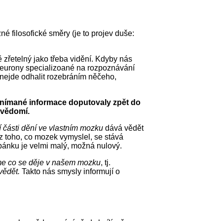
né filosofické směry (je to projev duše:
 zřetelný jako třeba vidění. Kdyby nás
 neurony specializoané na rozpoznávání
nejde odhalit rozebráním něčeho,
 vnímané informace doputovaly zpět do
í vědomí.
části dění ve vlastním mozku
dává vědět
z toho, co mozek vymyslel, se stává
spánku je velmi malý, možná nulový.
e co se děje v našem mozku
, tj.
vědět.
Takto nás smysly informují o