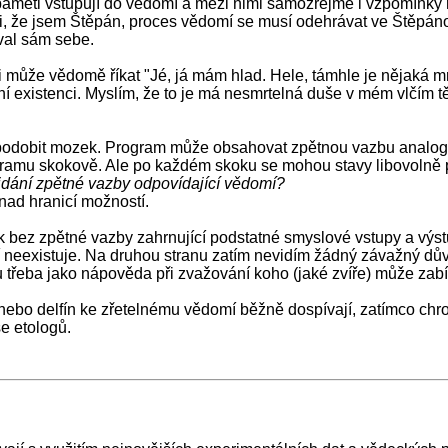
 paměti vstupují do vědomí a mezi nimi samozřejmě i vzpomínky
i, že jsem Štěpán, proces vědomí se musí odehrávat ve Štěpán
al sám sebe.
 může vědomě říkat "Jé, já mám hlad. Hele, támhle je nějaká mr
stní existenci. Myslím, že to je má nesmrtelná duše v mém vlčím t
odobit mozek. Program může obsahovat zpětnou vazbu analogick
ramu skokově. Ale po každém skoku se mohou stavy libovolně př
idání zpětné vazby odpovídající vědomí?
nad hranicí možností.
k bez zpětné vazby zahrnující podstatné smyslové vstupy a výst
í neexistuje. Na druhou stranu zatím nevidím žádný závažný dův
mu třeba jako nápověda při zvažování koho (jaké zvíře) může zabít
ebo delfín ke zřetelnému vědomí běžně dospívají, zatímco chro
e etologů.