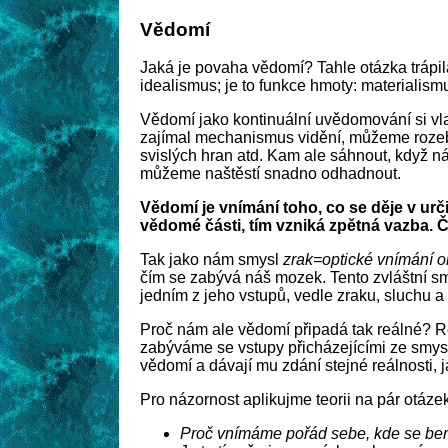
Vědomí
Jaká je povaha vědomí? Tahle otázka trápila 
idealismus; je to funkce hmoty: materialismus
Vědomí jako kontinuální uvědomování si vla
zajímal mechanismus vidění, můžeme rozebra
svislých hran atd. Kam ale sáhnout, když 
můžeme naštěstí snadno odhadnout.
Vědomí je vnímání toho, co se děje v ur
vědomé části, tím vzniká zpětná vazba. Čím 
Tak jako nám smysl
zrak=optické vnímání o
čím se zabývá náš mozek. Tento zvláštní sm
jedním z jeho vstupů, vedle zraku, sluchu 
Proč nám ale vědomí připadá tak reálné? R
zabýváme se vstupy přicházejícími ze smy
vědomí a dávají mu zdání stejné reálnosti, 
Pro názornost aplikujme teorii na pár otázek
Proč vnímáme pořád sebe, kde se ber