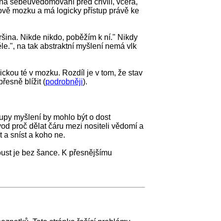
 na sebeuvědomování před chvílí, včera,
ově mozku a má logicky přístup právě ke
šina. Nikde nikdo, poběžím k ní." Nikdy
ěle.", na tak abstraktní myšlení nemá vlk
ou té v mozku. Rozdíl je v tom, že stav
esně blížit (
podrobněji
).
upy myšlení by mohlo být o dost
od proč dělat čáru mezi nositeli vědomí a
 a sníst a koho ne.
ust je bez šance. K přesnějšímu